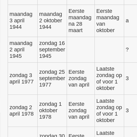
Eerste
Eerste
maandag
maandag
maandag
maandag
3 april
2 oktober
a
na 28
van
1944
1944
maart
oktober
maandag
zondag 16
2 april
september
?
1945
1945
Laatste
zondag 25
Eerste
zondag 3
zondag op
september
zondag
3
april 1977
of voor 1
1977
van april
oktober
Laatste
zondag 1
Eerste
zondag 2
zondag op
oktober
zondag
3
april 1978
of voor 1
1978
van april
oktober
Laatste
zondag 30
Eerste