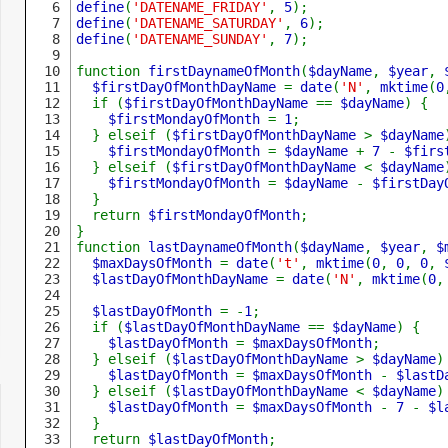
6

define
(
'DATENAME_FRIDAY'
, 
5
7

define
(
'DATENAME_SATURDAY'
, 
6
8

define
(
'DATENAME_SUNDAY'
, 
7
);

9

10

function 
firstDaynameOfMonth
(
$dayName
, 
$year
, 
11

$firstDayOfMonthDayName 
= 
date
(
'N'
, 
mktime
(
0
12

  if (
$firstDayOfMonthDayName 
== 
$dayName
) {

13

$firstMondayOfMonth 
= 
1
;

14

  } elseif (
$firstDayOfMonthDayName 
> 
$dayName
15

$firstMondayOfMonth 
= 
$dayName 
+ 
7 
- 
$firs
16

  } elseif (
$firstDayOfMonthDayName 
< 
$dayName
17

$firstMondayOfMonth 
= 
$dayName 
- 
$firstDay
18

  }

19

  return 
$firstMondayOfMonth
;

20

}

21

function 
lastDaynameOfMonth
(
$dayName
, 
$year
, 
$
22

$maxDaysOfMonth 
= 
date
(
't'
, 
mktime
(
0
, 
0
, 
0
, 
23

$lastDayOfMonthDayName 
= 
date
(
'N'
, 
mktime
(
0
,
24

25

$lastDayOfMonth 
= -
1
;

26

  if (
$lastDayOfMonthDayName 
== 
$dayName
) {

27

$lastDayOfMonth 
= 
$maxDaysOfMonth
;

28

  } elseif (
$lastDayOfMonthDayName 
> 
$dayName
) 
29

$lastDayOfMonth 
= 
$maxDaysOfMonth 
- 
$lastD
30

  } elseif (
$lastDayOfMonthDayName 
< 
$dayName
) 
31

$lastDayOfMonth 
= 
$maxDaysOfMonth 
- 
7 
- 
$l
32

  }

33

  return 
$lastDayOfMonth
;
