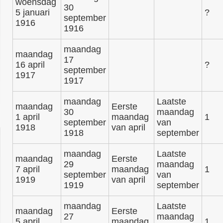
woensdag
30
5 januari
?
september
1916
1916
maandag
maandag
17
16 april
?
september
1917
1917
maandag
Laatste
maandag
Eerste
30
maandag
1 april
maandag
1
september
van
1918
van april
1918
september
maandag
Laatste
maandag
Eerste
29
maandag
7 april
maandag
1
september
van
1919
van april
1919
september
maandag
Laatste
maandag
Eerste
27
maandag
5 april
maandag
1