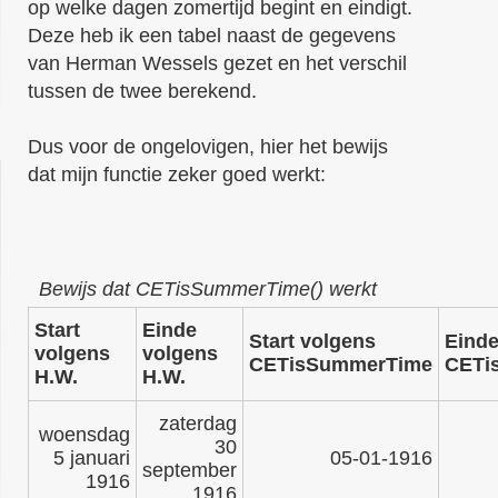
op welke dagen zomertijd begint en eindigt.
Deze heb ik een tabel naast de gegevens
van Herman Wessels gezet en het verschil
tussen de twee berekend.
Dus voor de ongelovigen, hier het bewijs
dat mijn functie zeker goed werkt:
Bewijs dat CETisSummerTime() werkt
Start
Einde
Start volgens
Einde
volgens
volgens
CETisSummerTime
CETi
H.W.
H.W.
zaterdag
woensdag
30
5 januari
05-01-1916
september
1916
1916