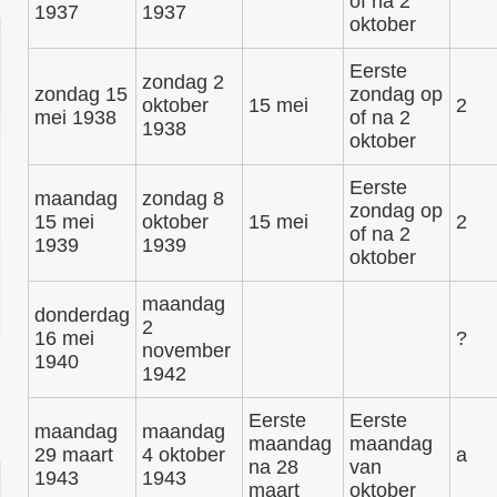
of na 2
1937
1937
oktober
Eerste
zondag 2
zondag 15
zondag op
oktober
15 mei
2
mei 1938
of na 2
1938
oktober
Eerste
maandag
zondag 8
zondag op
15 mei
oktober
15 mei
2
of na 2
1939
1939
oktober
maandag
donderdag
2
16 mei
?
november
1940
1942
Eerste
Eerste
maandag
maandag
maandag
maandag
29 maart
4 oktober
a
na 28
van
1943
1943
maart
oktober