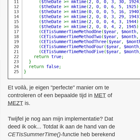
11

      (
$theDate 
>= 
mktime
(
2
, 
0
, 
0
, 
3
, 
30
, 
1924
12

      (
$theDate 
>= 
mktime
(
2
, 
0
, 
0
, 
6
, 
5
, 
1925
)
13

      (
$theDate 
>= 
mktime
(
0
, 
0
, 
0
, 
5
, 
16
, 
1940
14

      (
$theDate 
>= 
mktime
(
2
, 
0
, 
0
, 
3
, 
29
, 
1943
15

      (
$theDate 
>= 
mktime
(
2
, 
0
, 
0
, 
4
, 
3
, 
1944
)
16

      (
$theDate 
>= 
mktime
(
2
, 
0
, 
0
, 
4
, 
2
, 
1945
)
17

      (
CETisSummerTimeMethodOne
(
$year
, 
$month
,
18

      (
CETisSummerTimeMethodTwo
(
$year
, 
$month
,
19

      (
CETisSummerTimeMethodThree
(
$year
, 
$mont
20

      (
CETisSummerTimeMethodFour
(
$year
, 
$month
21

      (
CETisSummerTimeMethodFive
(
$year
, 
$month
22

    return 
true
;

23

  }

24

  return 
false
;

}
Et voilà, je eigen "perfecte" manier om te
controleren of een bepaalde tijd in
MET
of
MEZT
is.
Twijfel je nog aan mijn implementatie? Dat
deed ik ook... Totdat ik aan de hand van de
CETisSummerTime()
-functie heb berekend