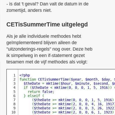
- is dat 't geval? Dan valt de datum in de
zomertijd, anders niet.
CETisSummerTime uitgelegd
Als je alle individuele methodes hebt
geïmplementeerd blijven alleen de
"uitzonderings-regels" nog over. Deze heb
ik simpelweg in een if-statement gezet
tesamen met de vijf methodes als volgt:
1

2

function 
CETisSummerTime
(
$year
, 
$month
, 
$day
, 
3

$theDate 
= 
mktime
(
$hour
, 
$minute
, 
$second
, 
$
4

  if (
$theDate 
< 
mktime
(
0
, 
0
, 
0
, 
1
, 
5
, 
1916
)) {
5

    return 
false
;

6

  } elseif (

7

      (
$theDate 
>= 
mktime
(
0
, 
0
, 
0
, 
1
, 
5
, 
1916
)
8

      (
$theDate 
>= 
mktime
(
2
, 
0
, 
0
, 
4
, 
16
, 
1917
9

      (
$theDate 
>= 
mktime
(
2
, 
0
, 
0
, 
3
, 
26
, 
1922
10

      (
$theDate 
>= 
mktime
(
2
, 
0
, 
0
, 
6
, 
1
, 
1923
)