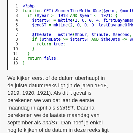
1

2

function 
CETisSummerTimeMethodOne
(
$year
, 
$mont
3

  if (
$year 
>= 
1918 
AND 
$year 
<= 
1921
) {

4

$startST 
= 
mktime
(
2
, 
0
, 
0
, 
4
, 
firstDayname
5

$endST 
= 
mktime
(
2
, 
0
, 
0
, 
9
, 
lastDaynameOfM
6

7

$theDate 
= 
mktime
(
$hour
, 
$minute
, 
$second
,
8

    if (
$theDate 
>= 
$startST 
AND 
$theDate 
<= 
$
9

      return 
true
;

10

    }

11

  }

12

  return 
false
;    

}
We kijken eerst of de datum überhaupt in
de juiste datumreeks ligt (in de jaren 1918,
1919, 1920, 1921). Als dit 't geval is
berekenen we van dat jaar de eerste
maandag in april als
startST
. Daarna
berekenen we de laatste maandag van
september als
endST
. Dan hoef je enkel
nog te kijken of de datum in deze reeks ligt