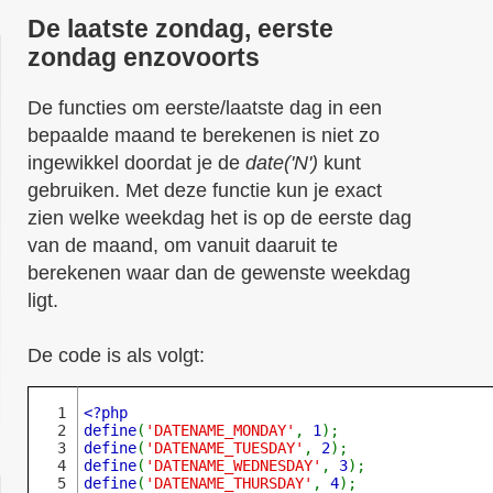
De laatste zondag, eerste
zondag enzovoorts
De functies om eerste/laatste dag in een
bepaalde maand te berekenen is niet zo
ingewikkel doordat je de
date('N')
kunt
gebruiken. Met deze functie kun je exact
zien welke weekdag het is op de eerste dag
van de maand, om vanuit daaruit te
berekenen waar dan de gewenste weekdag
ligt.
De code is als volgt:
1

<?php

2

define
(
'DATENAME_MONDAY'
, 
1
3

define
(
'DATENAME_TUESDAY'
, 
2
4

define
(
'DATENAME_WEDNESDAY'
, 
3
5

define
(
'DATENAME_THURSDAY'
, 
4